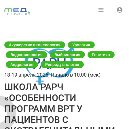
Расписание
Войти
Зарегистрироваться
Курсы
Акушерство и гинекология
Урология
Медиатека
Эндокринология
Эмбриология
Генетика
Андрология
Репродуктология
О нас
18-19 апреля 2025, Начало в 10:00 (мск)
ШКОЛА РАРЧ
«ОСОБЕННОСТИ
ПРОГРАММ ВРТ У
ПАЦИЕНТОВ С