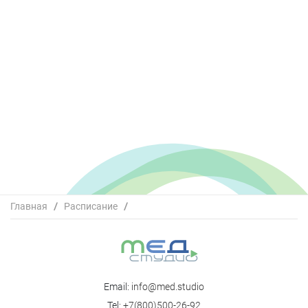
Главная
/
Расписание
/
Школа РАРЧ «Особенности программ ВРТ у пациентов с
экстрагенитальными заболеваниями»
Email:
info@med.studio
Tel:
+7(800)500-26-92