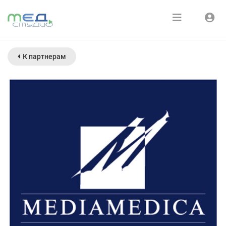
Расписание
Войти
К партнерам
Зарегистрироваться
Курсы
Медиатека
О нас