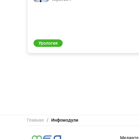
Урология
Главная
/
Инфомодули
Медиате