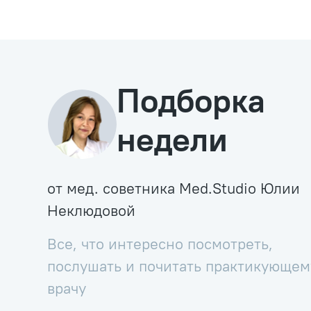
Подборка
недели
от мед. советника Med.Studio Юлии
Неклюдовой
Все, что интересно посмотреть,
послушать и почитать практикующем
врачу