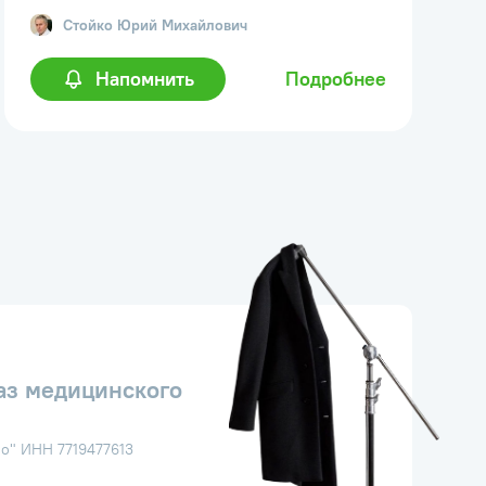
Стойко
Юрий Михайлович
Напомнить
Подробнее
аз медицинского
о" ИНН 7719477613