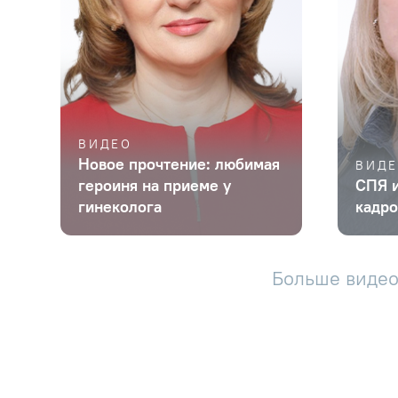
ВИДЕО
Новое прочтение: любимая
ВИД
героиня на приеме у
СПЯ и
гинеколога
кадр
Больше видео