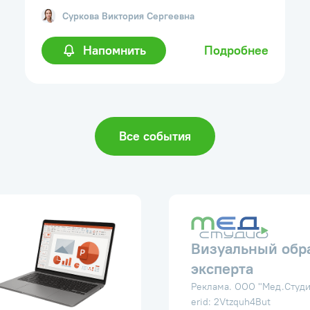
Суркова
Виктория Сергеевна
Напомнить
Подробнее
Все события
Визуальный обр
эксперта
Реклама. ООО "Мед.Студи
erid: 2Vtzquh4But