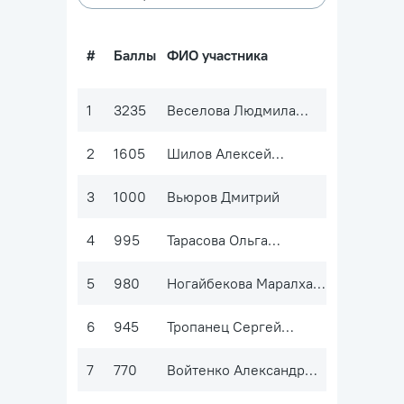
#
Баллы
ФИО участника
1
3235
Веселова Людмила
Ивановна
2
1605
Шилов Алексей
Игоревич
3
1000
Вьюров Дмитрий
4
995
Тарасова Ольга
Евгеньевна
5
980
Ногайбекова Маралхан
Токтаровна
6
945
Тропанец Сергей
Иванович
7
770
Войтенко Александр
Алексеевич