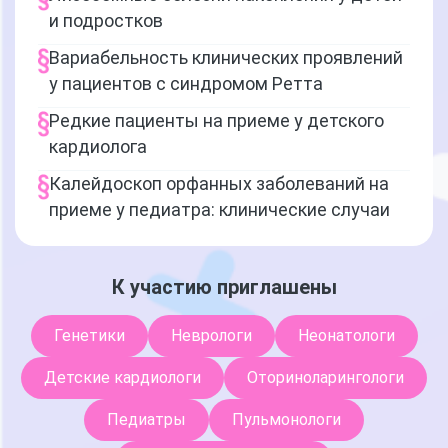
и подростков
Вариабельность клинических проявлений
у пациентов с синдромом Ретта
Редкие пациенты на приеме у детского
кардиолога
Калейдоскоп орфанных заболеваний на
приеме у педиатра: клинические случаи
К участию приглашены
Генетики
Неврологи
Неонатологи
Детские кардиологи
Оториноларингологи
Педиатры
Пульмонологи