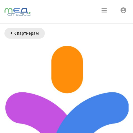
Расписание
Войти
К партнерам
Зарегистрироваться
Курсы
Медиатека
О нас