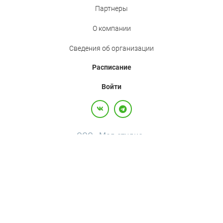
Партнеры
О компании
Сведения об организации
Расписание
Войти
ООО «Мед.студио»
Политика конфиденциальности
Пользовательское соглашение
Все права защищены,
2017-2026
+7(800)500-26-92
·
+7(495)120-36-92
·
info@med.studio
Россия, 123242, г. Москва, вн.тер.г. муниципальный округ Пресненский, ул