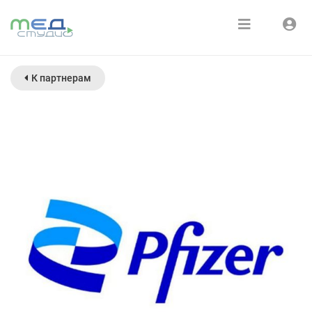
Расписание
Войти
К партнерам
Зарегистрироваться
Курсы
Медиатека
О нас