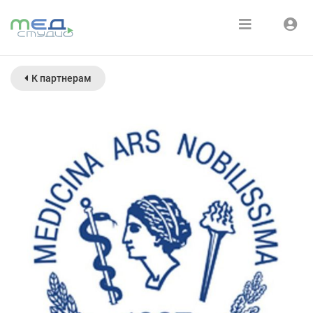
Расписание
Войти
К партнерам
Зарегистрироваться
Курсы
Медиатека
О нас