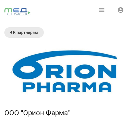
Расписание
Войти
К партнерам
Зарегистрироваться
Курсы
Медиатека
О нас
OOO "Орион Фарма"