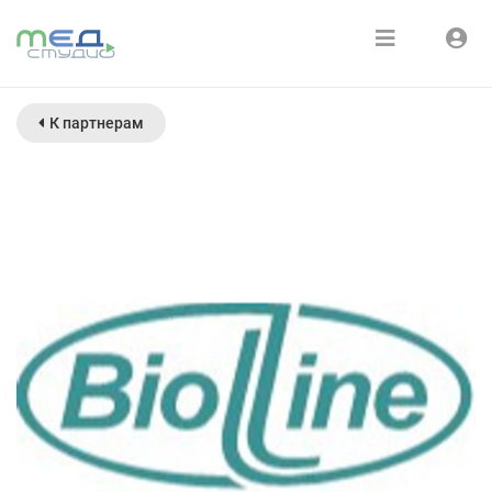
Расписание
Войти
К партнерам
Зарегистрироваться
Курсы
Медиатека
О нас