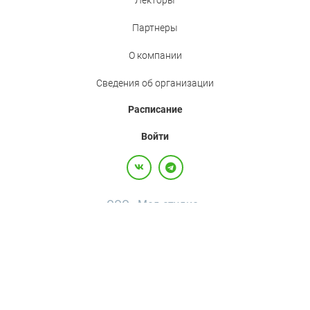
Лекторы
Партнеры
О компании
Сведения об организации
Расписание
Войти
ООО «Мед.студио»
Политика конфиденциальности
Пользовательское соглашение
Все права защищены,
2017-2026
+7(800)500-26-92
·
+7(495)120-36-92
·
info@med.studio