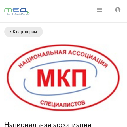
Расписание
Войти
К партнерам
Зарегистрироваться
Курсы
Медиатека
О нас
Национальная ассоциация