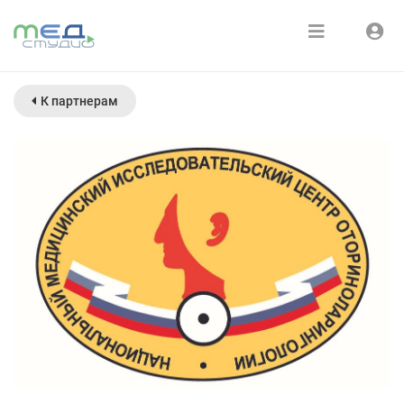
Расписание
Войти
К партнерам
Зарегистрироваться
Курсы
Медиатека
О нас