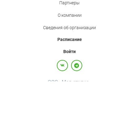
Партнеры
О компании
Сведения об организации
Расписание
Войти
ООО «Мед.студио»
Политика конфиденциальности
Пользовательское соглашение
Все права защищены,
2017-2026
+7(800)500-26-92
·
+7(495)120-36-92
·
info@med.studio
Россия, 123242, г. Москва, вн.тер.г. муниципальный округ Пресненский, ул
Большая Грузинская, д. 20, помещ. 3А/П