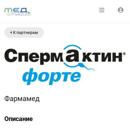
Расписание
Войти
К партнерам
Зарегистрироваться
Курсы
Медиатека
О нас
Фармамед
Описание