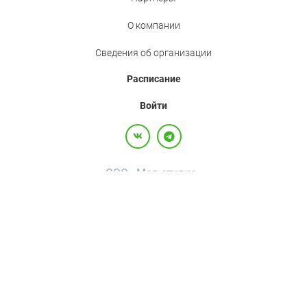
О компании
Сведения об организации
Расписание
Войти
ООО «Мед.студио»
Политика конфиденциальности
Пользовательское соглашение
Все права защищены,
2017-2026
+7(800)500-26-92
·
+7(495)120-36-92
·
info@med.studio
Россия, 123242, г. Москва, вн.тер.г. муниципальный округ Пресненский, ул
Большая Грузинская, д. 20, помещ. 3А/П