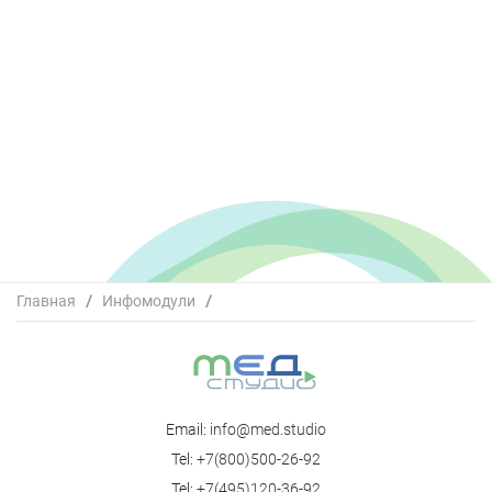
Главная
/
Инфомодули
/
Второй Всероссийский научно-образовательный форум
с международным участием «Кардиология XXI века:
альянсы и потенциал»_зал 3 (29.04)
Email:
info@med.studio
Tel:
+7(800)500-26-92
Tel:
+7(495)120-36-92