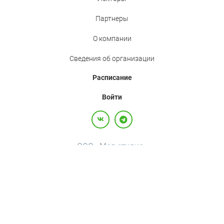
Партнеры
О компании
Сведения об организации
Расписание
Войти
ООО «Мед.студио»
Политика конфиденциальности
Пользовательское соглашение
Все права защищены,
2017-2026
+7(800)500-26-92
·
+7(495)120-36-92
·
info@med.studio