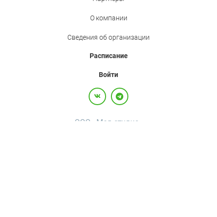
О компании
Сведения об организации
Расписание
Войти
ООО «Мед.студио»
Политика конфиденциальности
Пользовательское соглашение
Все права защищены,
2017-2026
+7(800)500-26-92
·
+7(495)120-36-92
·
info@med.studio
Россия, 123242, г. Москва, вн.тер.г. муниципальный округ Пресненский, ул
Большая Грузинская, д. 20, помещ. 3А/П