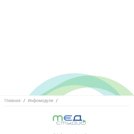
Главная
/
Инфомодули
/
Юбилейная международная научно-практическая
конференция "ФГБУ ГНЦ ФМБЦ им. А.И. Бурназяна
ФМБА России: 75 лет на страже здоровья людей"_зал
А.И. Бурназяна (16.11)