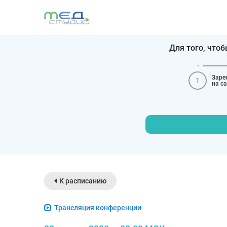
Для того, что
Заре
1
на с
К расписанию
Трансляция конференции