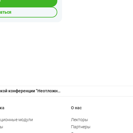
саться
Трансляция IV Всероссийской конференции "Неотложные состояния в акушерстве"_20 апреля
ка
О нас
ционные модули
Лекторы
ты
Партнеры