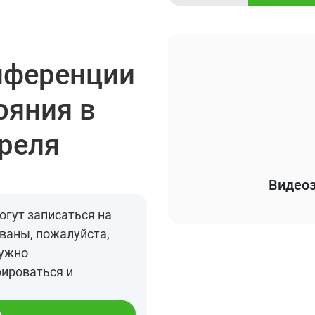
нференции
ояния в
преля
Видеоз
огут записаться на
ваны, пожалуйста,
нужно
рироваться и
я