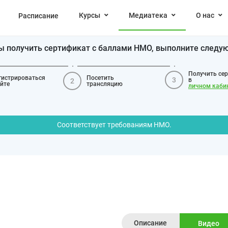
Курсы
Медиатека
О нас
Расписание
бы получить сертификат с баллами НМО, выполните следу
Получить се
гистрироваться
Посетить
3
в
2
айте
трансляцию
личном каби
Соответствует требованиям НМО.
Описание
Видео