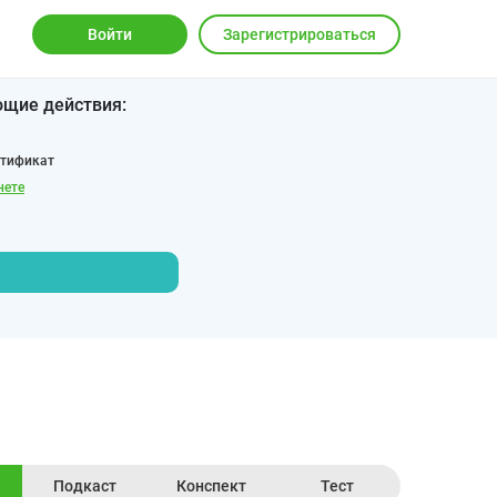
Войти
Зарегистрироваться
ющие действия:
ртификат
нете
Подкаст
Конспект
Тест