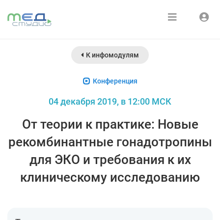
Расписание
Войти
К инфомодулям
Зарегистрироваться
Курсы
Конференция
Медиатека
04 декабря 2019, в 12:00 МСК
О нас
От теории к практике: Новые
рекомбинантные гонадотропины
для ЭКО и требования к их
клиническому исследованию