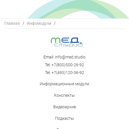
Главная
/
Инфомодули
/
От теории к практике: Новые рекомбинантные
гонадотропины для ЭКО и требования к их
клиническому исследованию
Email:
info@med.studio
Tel:
+7(800)500-26-92
Tel:
+7(495)120-36-92
Информационные модули
Конспекты
Видеоархив
Подкасты