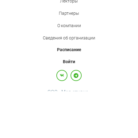
Лекторы
Партнеры
О компании
Сведения об организации
Расписание
Войти
ООО «Мед.студио»
Политика конфиденциальности
Пользовательское соглашение
Все права защищены,
2017-2026
+7(800)500-26-92
·
+7(495)120-36-92
·
info@med.studio