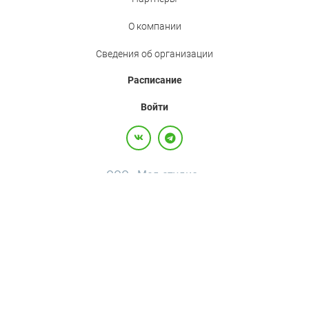
О компании
Сведения об организации
Расписание
Войти
ООО «Мед.студио»
Политика конфиденциальности
Пользовательское соглашение
Все права защищены,
2017-2026
+7(800)500-26-92
·
+7(495)120-36-92
·
info@med.studio
Россия, 123242, г. Москва, вн.тер.г. муниципальный округ Пресненский, ул
Большая Грузинская, д. 20, помещ. 3А/П