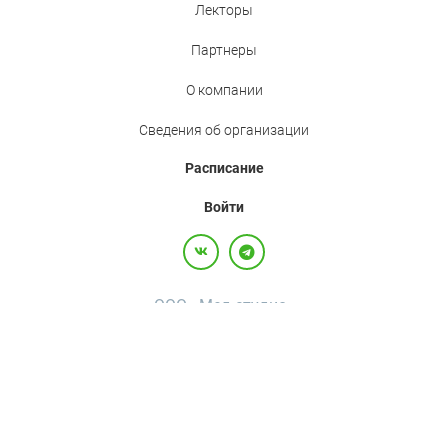
Лекторы
Партнеры
О компании
Сведения об организации
Расписание
Войти
ООО «Мед.студио»
Политика конфиденциальности
Пользовательское соглашение
Все права защищены,
2017-2026
+7(800)500-26-92
·
+7(495)120-36-92
·
info@med.studio