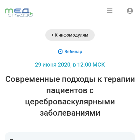
Расписание
Войти
К инфомодулям
Зарегистрироваться
Курсы
Вебинар
Медиатека
29 июня 2020, в 12:00 МСК
О нас
Современные подходы к терапии
пациентов с
цереброваскулярными
заболеваниями