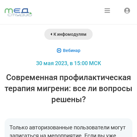
Расписание
Войти
К инфомодулям
Зарегистрироваться
Курсы
Вебинар
Медиатека
30 мая 2023, в 15:00 МСК
О нас
Современная профилактическая
терапия мигрени: все ли вопросы
решены?
Только авторизованные пользователи могут
записаться на мероприятие. Если вы уже