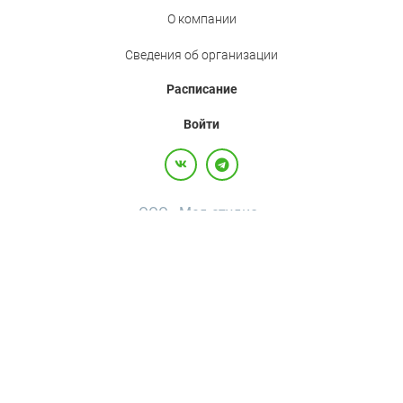
О компании
Сведения об организации
Расписание
Войти
ООО «Мед.студио»
Политика конфиденциальности
Пользовательское соглашение
Все права защищены,
2017-2026
+7(800)500-26-92
·
+7(495)120-36-92
·
info@med.studio
Россия, 123242, г. Москва, вн.тер.г. муниципальный округ Пресненский, ул
Большая Грузинская, д. 20, помещ. 3А/П
Bolshaya Gruzinskaya D. 20, premises 3A/P, internal territory of Presnensky