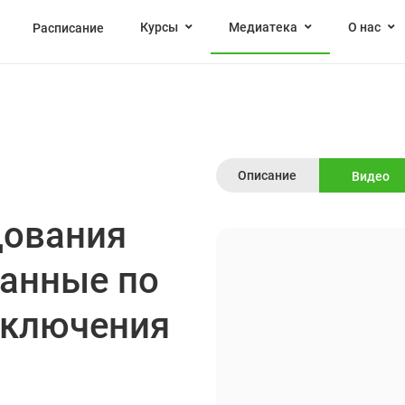
Курсы
Медиатека
О нас
Расписание
Описание
Видео
дования
данные по
еключения