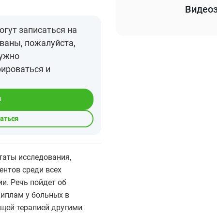
Видеоз
огут записаться на
ваны, пожалуйста,
нужно
рироваться и
я
саться
таты исследования,
нтов среди всех
и. Речь пойдет об
диплам у больных в
ющей терапией другими