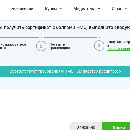
Курсы
Медиатека
О нас
Расписание
бы получить сертификат с баллами НМО, выполните следу
Получить се
гистрироваться
Посетить
3
в
2
айте
трансляцию
личном каби
Соответствует требованиям НМО. Количество кредитов: 5
Описание
Видео