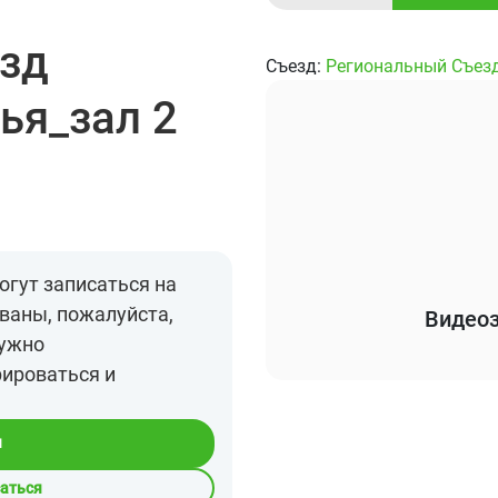
зд
Съезд:
Региональный Съез
ья_зал 2
огут записаться на
ваны, пожалуйста,
Видеоз
нужно
рироваться и
я
саться