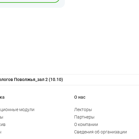
логов Поволжья_зал 2 (10.10)
ка
О нас
ционные модули
Лекторы
ты
Партнеры
хив
О компании
ы
Сведения об организации