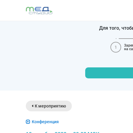
Для того, что
Заре
1
на с
К мероприятию
Конференция