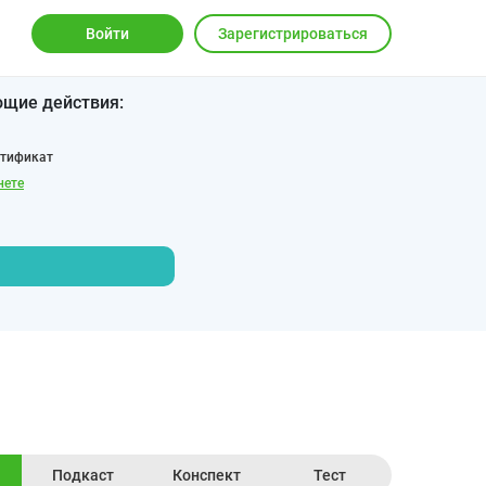
Войти
Зарегистрироваться
ющие действия:
ртификат
нете
Подкаст
Конспект
Тест