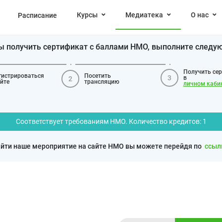
Курсы
Медиатека
О нас
Расписание
бы получить сертификат с баллами НМО, выполните следу
Получить се
гистрироваться
Посетить
3
в
2
айте
трансляцию
личном каби
Соответствует требованиям НМО. Количество кредитов: 1
йти наше мероприятие на сайте НМО вы можете перейдя по
ссыл