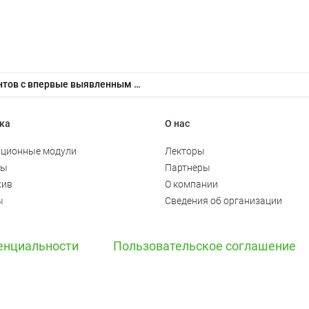
Принципы терапии пациентов с впервые выявленным острым миелоидным лейкозом
ка
О нас
ционные модули
Лекторы
ты
Партнеры
хив
О компании
ы
Сведения об организации
енциальности
Пользовательское соглашение
+7(800)500-26-92
·
+7(495)120-36-92
·
info@med.studio
. Москва, вн.тер.г. муниципальный округ Пресненский, ул Большая Грузинская, 
emises 3A/P, internal territory of Presnensky municipal district, Central federal r