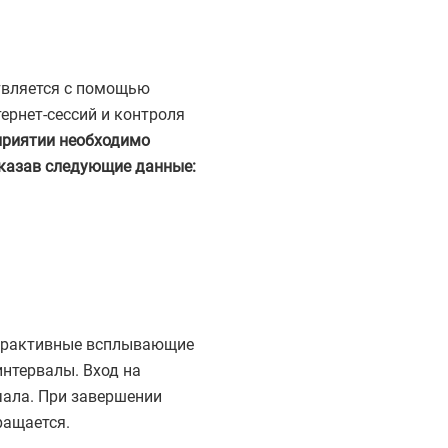
ствляется с помощью
ернет-сессий и контроля
приятии необходимо
указав следующие данные:
терактивные всплывающие
нтервалы. Вход на
чала. При завершении
ращается.