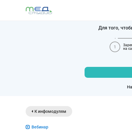
Для того, что
Заре
1
на с
На
К инфомодулям
Вебинар