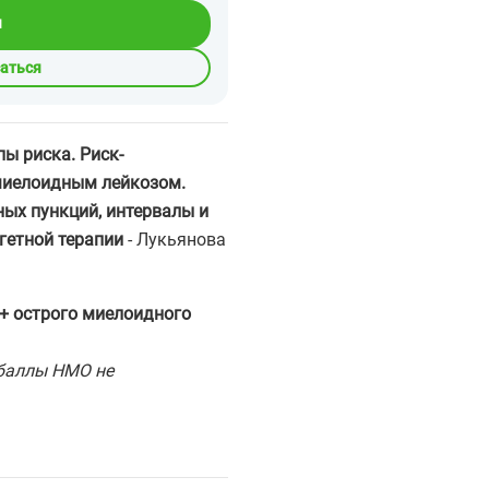
я
саться
ы риска. Риск-
миелоидным лейкозом.
ых пункций, интервалы и
гетной терапии
- Лукьянова
+ острого миелоидного
 баллы НМО не