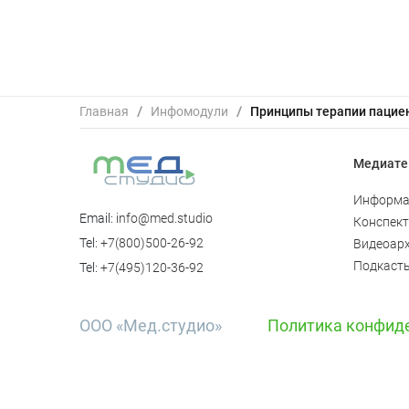
Главная
/
Инфомодули
/
Медиате
Информа
Email:
info@med.studio
Конспек
Tel:
+7(800)500-26-92
Видеоар
Подкаст
Tel:
+7(495)120-36-92
ООО «Мед.студио»
Политика конфид
Россия, 123242, г
Bolshaya Gruzinskaya D. 20, pr