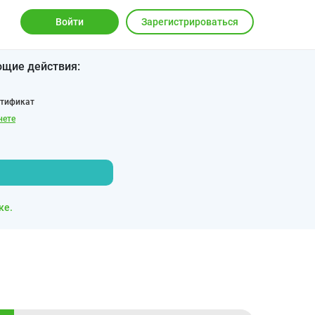
Войти
Зарегистрироваться
ющие действия:
ртификат
нете
ке.