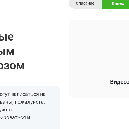
Описание
Видео
и
вые
рым
озом
Видеоз
огут записаться на
ваны, пожалуйста,
нужно
рироваться и