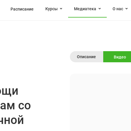
Курсы
Медиатека
О нас
Расписание
Описание
Видео
ощи
ам со
чной