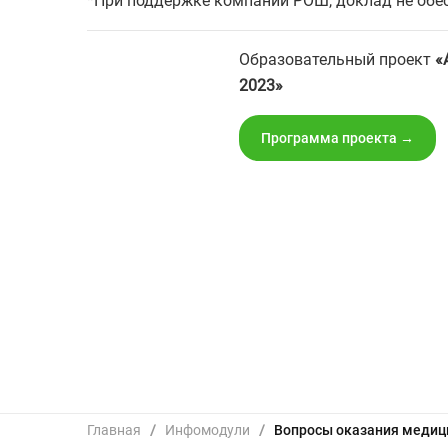
*При поддержке компании РОШ, доклад не об
Образовательный проект
«
2023»
Программа проекта →
Главная
/
Инфомодули
/