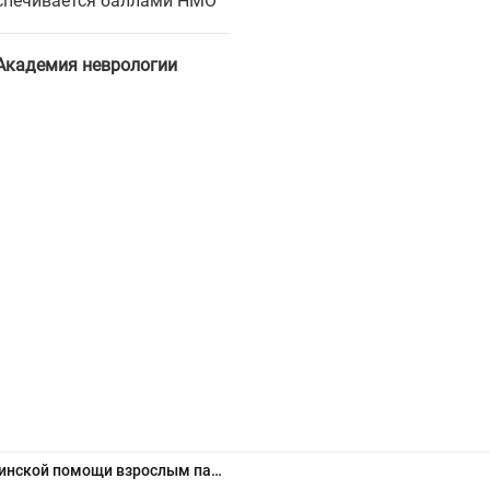
еспечивается баллами НМО
Академия неврологии
Вопросы оказания медицинской помощи взрослым пациентам со спинальной мышечной атрофией