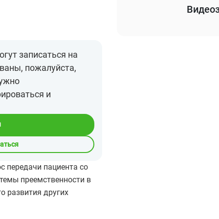
Видеоз
огут записаться на
ваны, пожалуйста,
нужно
рироваться и
я
саться
с передачи пациента со
стемы преемственности в
о развития других