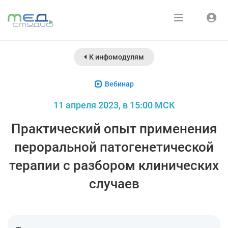
Расписание
Войти
К инфомодулям
Зарегистрироваться
Курсы
Вебинар
Медиатека
11 апреля 2023, в 15:00 МСК
О нас
Практический опыт применения
пероральной патогенетической
терапии с разбором клинических
случаев