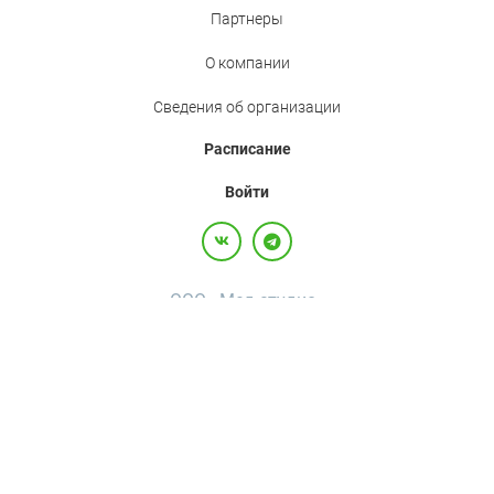
Партнеры
О компании
Сведения об организации
Расписание
Войти
ООО «Мед.студио»
Политика конфиденциальности
Пользовательское соглашение
Все права защищены,
2017-2026
+7(800)500-26-92
·
+7(495)120-36-92
·
info@med.studio
Россия, 123242, г. Москва, вн.тер.г. муниципальный округ Пресненский, ул