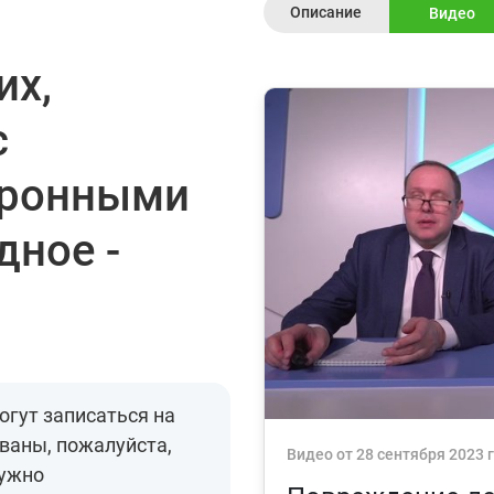
Описание
Видео
их,
с
тронными
дное -
огут записаться на
ваны, пожалуйста,
Видео от 28 сентября 2023 
нужно