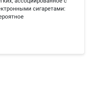
гких, ассоциированное с
ектронными сигаретами:
вероятное