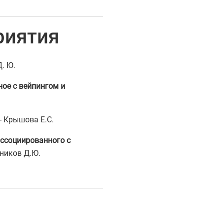
риятия
. Ю.
ое с вейпингом и
- Крышова Е.С.
ассоциированного с
ников Д.Ю.