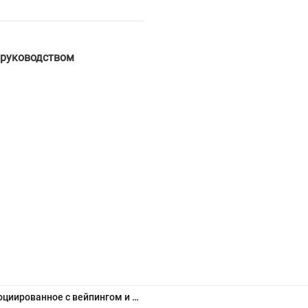
 руководством
Повреждение легких, ассоциированное с вейпингом и электронными сигаретами: очевидное - невероятное