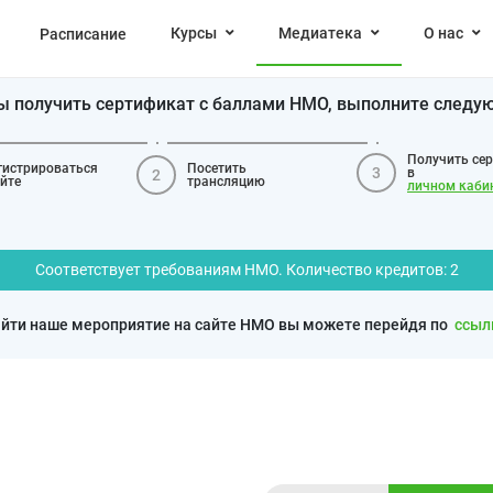
Курсы
Медиатека
О нас
Расписание
бы получить сертификат с баллами НМО, выполните следу
Получить се
гистрироваться
Посетить
3
в
2
айте
трансляцию
личном каби
Соответствует требованиям НМО. Количество кредитов: 2
йти наше мероприятие на сайте НМО вы можете перейдя по
ссыл