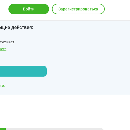
Войти
Зарегистрироваться
ющие действия:
ртификат
нете
ке.