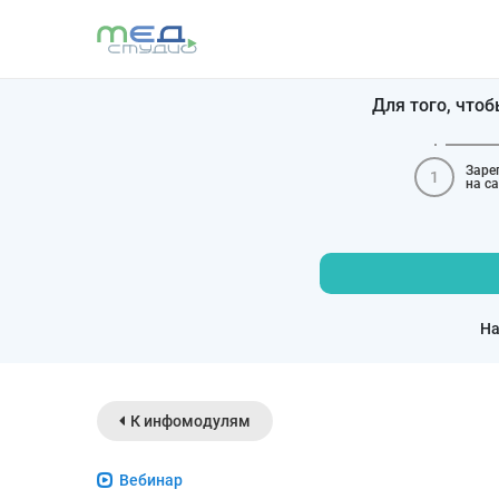
Для того, что
Заре
1
на с
На
К инфомодулям
Вебинар