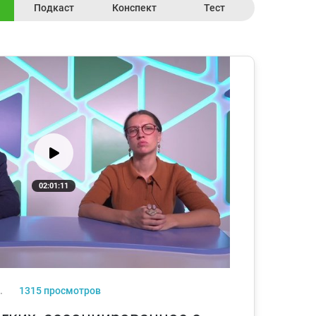
Подкаст
Конспект
Тест
02:01:11
г.
1315 просмотров