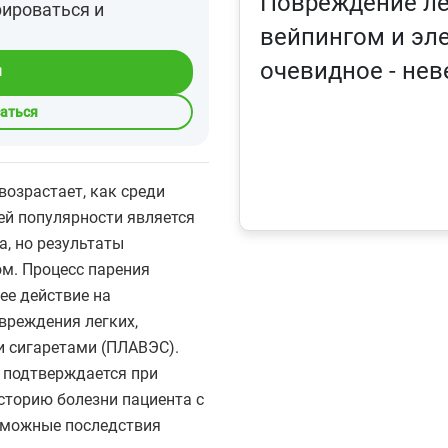
Повреждение ле
рироваться и
вейпингом и эл
очевидное - не
я
саться
возрастает, как среди
щей популярности является
а, но результаты
ом. Процесс парения
е действие на
вреждения легких,
и сигаретами (ПЛАВЭС).
 подтверждается при
сторию болезни пациента с
озможные последствия