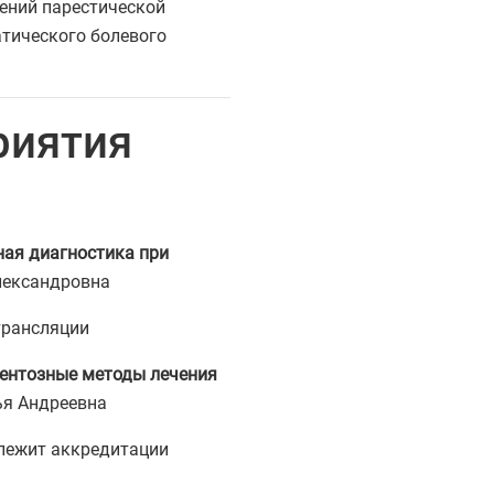
ений парестической
тического болевого
риятия
ая диагностика при
лександровна
 трансляции
ентозные методы лечения
ья Андреевна
лежит аккредитации