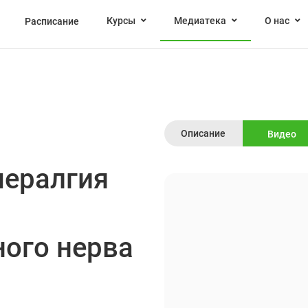
Курсы
Медиатека
О нас
Расписание
Описание
Видео
мералгия
ного нерва