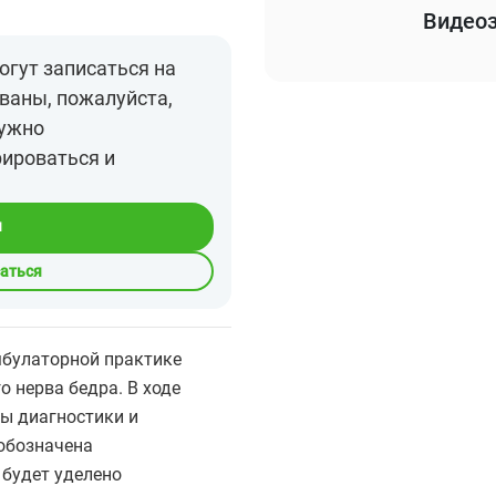
Видеоз
огут записаться на
ваны, пожалуйста,
нужно
рироваться и
я
саться
мбулаторной практике
 нерва бедра. В ходе
ы диагностики и
обозначена
 будет уделено