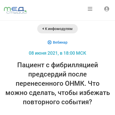
Расписание
Войти
К инфомодулям
Зарегистрироваться
Курсы
Вебинар
Медиатека
08 июня 2021, в 18:00 МСК
О нас
Пациент с фибрилляцией
предсердий после
перенесенного ОНМК. Что
можно сделать, чтобы избежать
повторного события?