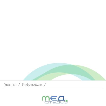
Главная
/
Инфомодули
/
Пациент с фибрилляцией предсердий после
перенесенного ОНМК. Что можно сделать, чтобы
избежать повторного события?