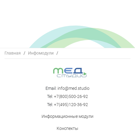
Главная
/
Инфомодули
/
Научно-практический семинар "Репродуктивная
ангиология" в рамках XXXI международной
конференции РАРЧ «Репродуктивные технологии
сегодня и завтра» (8.09)
Email:
info@med.studio
Tel:
+7(800)500-26-92
Tel:
+7(495)120-36-92
Информационные модули
Конспекты