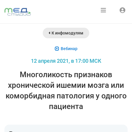
Расписание
Войти
К инфомодулям
Зарегистрироваться
Курсы
Вебинар
Медиатека
12 апреля 2021, в 17:00 МСК
О нас
Многоликость признаков
хронической ишемии мозга или
коморбидная патология у одного
пациента