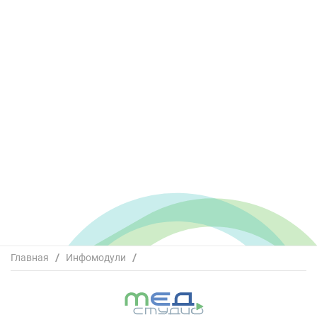
Главная
/
Инфомодули
/
Многоликость признаков хронической ишемии мозга
или коморбидная патология у одного пациента