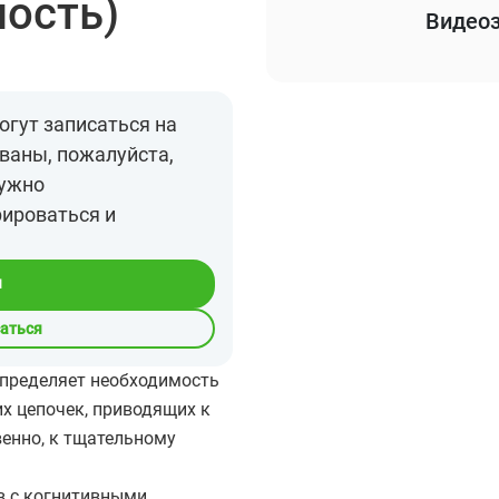
ность)
Видеоз
огут записаться на
ваны, пожалуйста,
нужно
рироваться и
я
саться
пределяет необходимость
х цепочек, приводящих к
венно, к тщательному
в с когнитивными