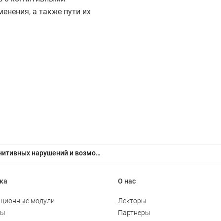
енения, а также пути их
Механизмы развития когнитивных нарушений и возможные подходы к их коррекции (доказательная медицина и реальность)
ка
О нас
ционные модули
Лекторы
ты
Партнеры