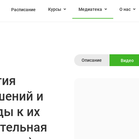
Курсы
Медиатека
О нас
Расписание
Описание
Видео
тия
шений и
ы к их
ательная