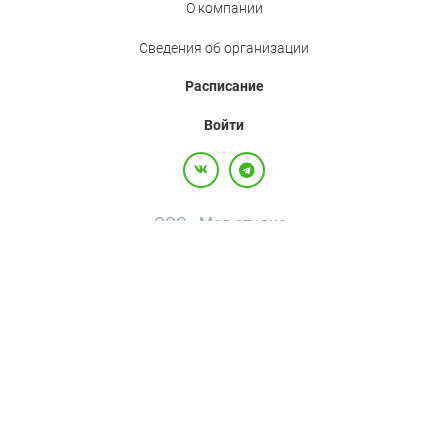
О компании
Сведения об организации
Расписание
Войти
ООО «Мед.студио»
Политика конфиденциальности
Пользовательское соглашение
Все права защищены,
2017-2026
+7(800)500-26-92
·
+7(495)120-36-92
·
info@med.studio
Россия, 123242, г. Москва, вн.тер.г. муниципальный округ Пресненский, ул
Большая Грузинская, д. 20, помещ. 3А/П
Bolshaya Gruzinskaya D. 20, premises 3A/P, internal territory of Presnensky
municipal district, Central federal region | Moscow | 123242 |Россия