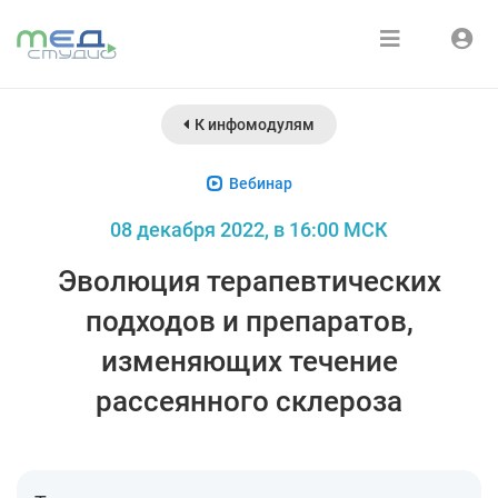
Расписание
Войти
К инфомодулям
Зарегистрироваться
Курсы
Вебинар
Медиатека
08 декабря 2022, в 16:00 МСК
О нас
Эволюция терапевтических
подходов и препаратов,
изменяющих течение
рассеянного склероза