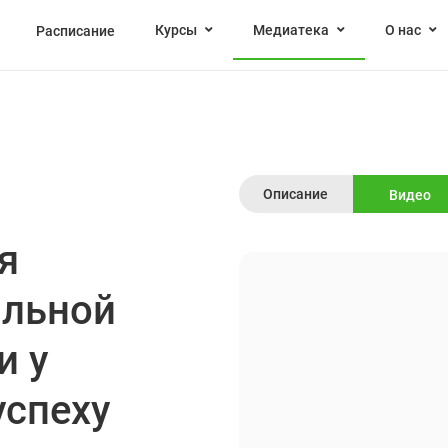
Курсы
Медиатека
О нас
Расписание
Описание
Видео
я
альной
и у
успеху