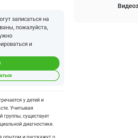
Видеоз
огут записаться на
ваны, пожалуйста,
нужно
рироваться и
я
саться
ечается у детей и
сте. Учитывая
й группы, существует
циальной диагностике.
я опытом и расскажут о