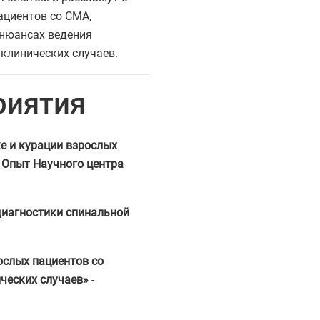
ациентов со СМА,
 нюансах ведения
клинических случаев.
риятия
е и курации взрослых
 Опыт Научного центра
иагностики спинальной
ослых пациентов со
ческих случаев»
-