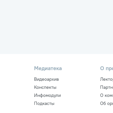
Медиатека
О пр
Видеоархив
Лекто
Конспекты
Парт
Инфомодули
О ком
Подкасты
Об ор