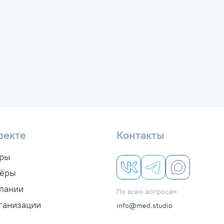
оекте
Контакты
ры
нёры
пании
По всем вопросам
ганизации
info@med.studio