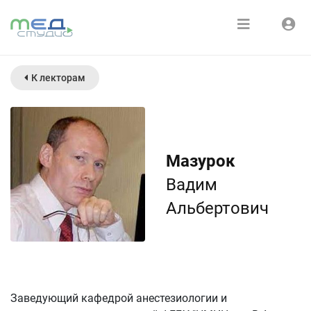
Расписание
Войти
К лекторам
Зарегистрироваться
Курсы
Медиатека
Мазурок
О нас
Вадим
Альбертович
Заведующий кафедрой анестезиологии и