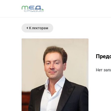
К лекторам
Пред
Нет зап