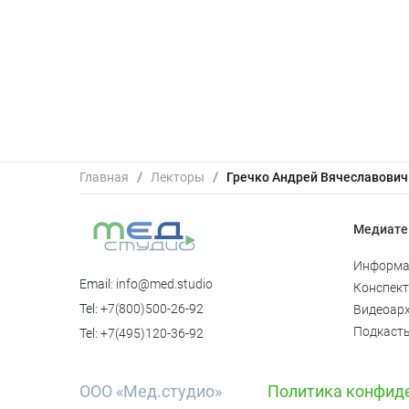
Главная
/
Лекторы
/
Гречко Андрей Вячеславович
Медиате
Информа
Email:
info@med.studio
Конспек
Tel:
+7(800)500-26-92
Видеоар
Подкаст
Tel:
+7(495)120-36-92
ООО «Мед.студио»
Политика конфид