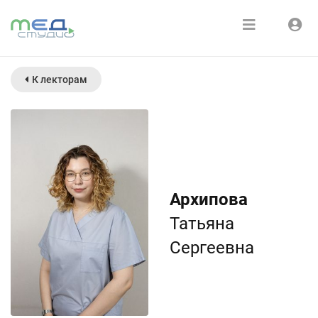
Расписание
Войти
К лекторам
Зарегистрироваться
Курсы
Медиатека
О нас
Архипова
Татьяна
Сергеевна