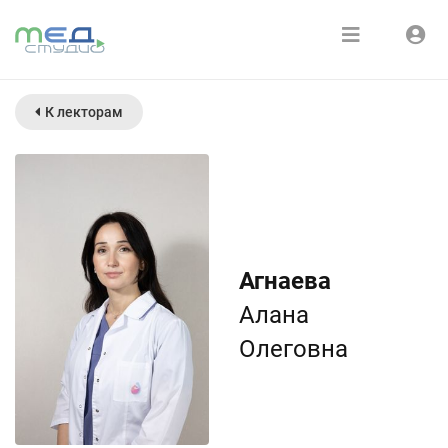
Расписание
Войти
К лекторам
Зарегистрироваться
Курсы
Медиатека
О нас
Агнаева
Алана
Олеговна