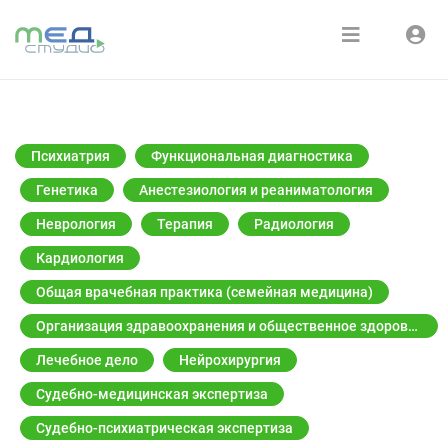
Расписание
Войти
Зарегистрироваться
Курсы
Психиатрия
Функциональная диагностика
Медиатека
Генетика
Анестезиология и реаниматология
Неврология
Терапия
Радиология
О нас
Кардиология
Общая врачебная практика (семейная медицина)
Организация здравоохранения и общественное здоровье
Лечебное дело
Нейрохирургия
Судебно-медицинская экспертиза
Судебно-психиатрическая экспертиза