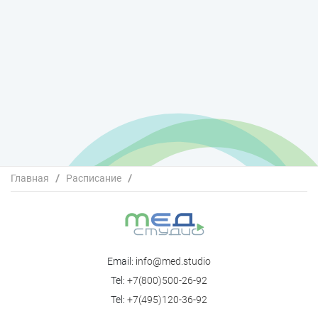
Главная
/
Расписание
/
III Научно-практическая конференция «Детская
урология - преемственность между детскими и
взрослыми урологами»
Email:
info@med.studio
Tel:
+7(800)500-26-92
Tel:
+7(495)120-36-92