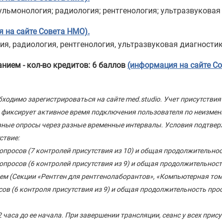
льмонология; радиология; рентгенология; ультразвуковая 
 на сайте Совета НМО).
, радиология, рентгенология, ультразвуковая диагностика
анием - кол-во кредитов: 6 баллов
(информация на сайте С
бходимо зарегистрироваться на сайте med.studio. Учет присутств
 фиксирует активное время подключения пользователя по неизменн
ивные опросы через разные временные интервалы. Условия подтве
ствие:
 опросов (7 контролей присутствия из 10) и общая продолжительно
 опросов (6 контролей присутствия из 9) и общая продолжительнос
м (Секции «Рентген для рентгенолаборантов», «Компьютерная томо
сов (6 контроля присутствия из 9) и общая продолжительность пр
2 часа до ее начала. При завершении трансляции, сеанс у всех при