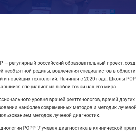
 — регулярный российский образовательный проект, созда
ей необъятной родины, вовлечения специалистов в област
и новейших технологий. Начиная с 2020 года, Школы РОРР
вшийся специалист из любой точки нашего мира.
ионального уровня врачей рентгенологов, врачей других 
ьзовании наиболее современных методов и методик лучево
пользованием методов лучевой диагностик.
диологии РОРР "Лучевая диагностика в клинической практ