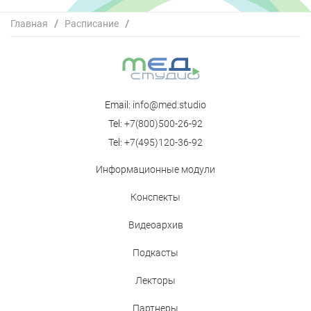
Главная
/
Расписание
/
Биопсихосоциальный подход В.М. Бехтерева в
современной психиатрии: вехи становления,
перспективы развития
Email:
info@med.studio
Tel:
+7(800)500-26-92
Tel:
+7(495)120-36-92
Информационные модули
Конспекты
Видеоархив
Подкасты
Лекторы
Партнеры