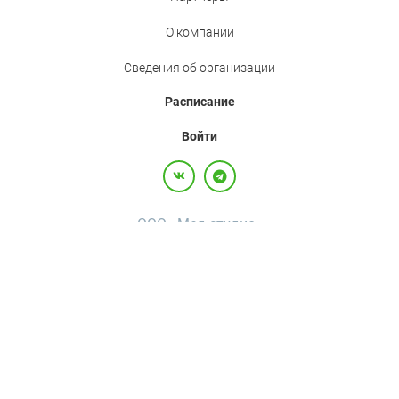
О компании
Сведения об организации
Расписание
Войти
ООО «Мед.студио»
Политика конфиденциальности
Пользовательское соглашение
Все права защищены,
2017-2026
+7(800)500-26-92
·
+7(495)120-36-92
·
info@med.studio
Россия, 123242, г. Москва, вн.тер.г. муниципальный округ Пресненский, ул
Большая Грузинская, д. 20, помещ. 3А/П
Bolshaya Gruzinskaya D. 20, premises 3A/P, internal territory of Presnensky