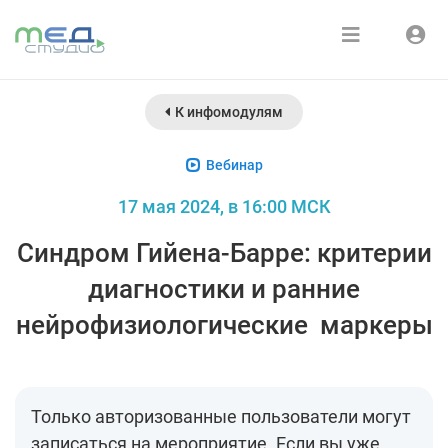
Расписание
Войти
К инфомодулям
Зарегистрироваться
Курсы
Вебинар
Медиатека
17 мая 2024, в 16:00 МСК
О нас
Синдром Гийена-Барре: критерии
диагностики и ранние
нейрофизиологические маркеры
Только авторизованные пользователи могут
записаться на мероприятие. Если вы уже