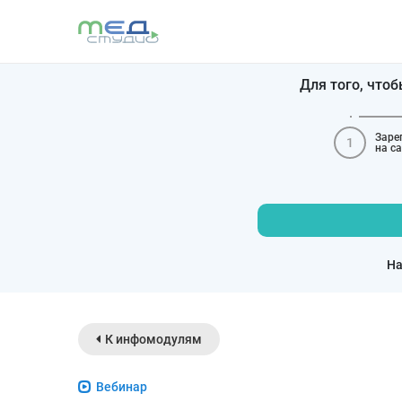
Для того, что
Заре
1
на с
На
К инфомодулям
Вебинар