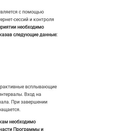
ствляется с помощью
ернет-сессий и контроля
приятии необходимо
указав следующие данные:
терактивные всплывающие
нтервалы. Вход на
чала. При завершении
ращается.
икам необходимо
 части Программы и