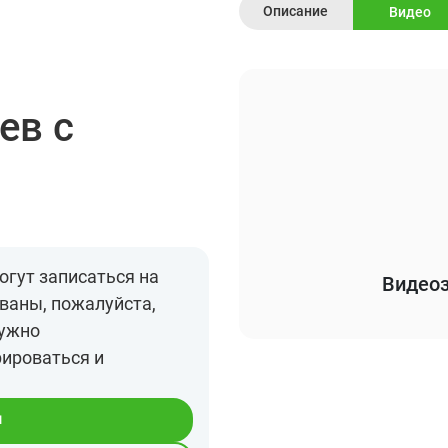
Описание
Видео
ев с
огут записаться на
Видеоз
ваны, пожалуйста,
нужно
рироваться и
я