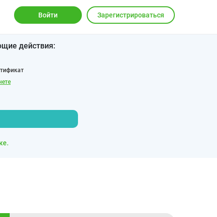
Войти
Зарегистрироваться
ющие действия:
ртификат
нете
ке.