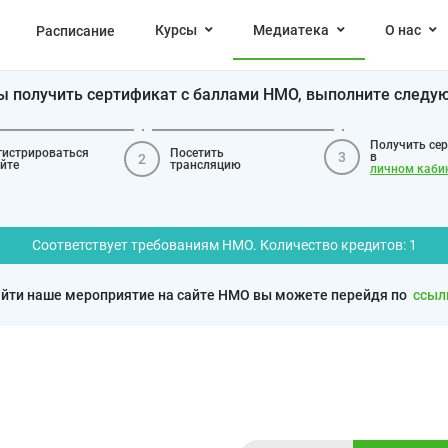
Курсы
Медиатека
О нас
Расписание
бы получить сертификат с баллами НМО, выполните следу
Получить се
гистрироваться
Посетить
3
в
2
айте
трансляцию
личном каби
Соответствует требованиям НМО. Количество кредитов: 1
йти наше мероприятие на сайте НМО вы можете перейдя по
ссыл