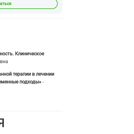
саться
ность. Клиническое
овна
нной терапии в лечении
ременные подходы»
-
Я