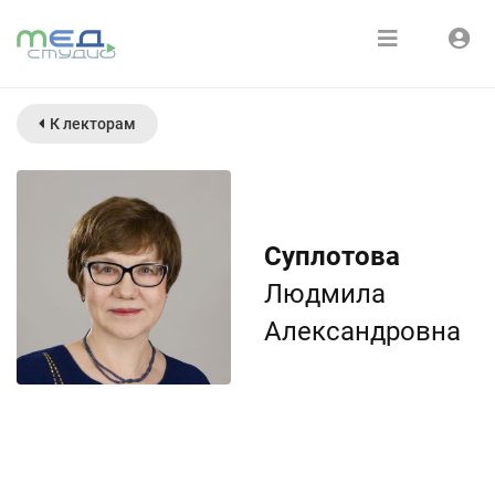
Расписание
Войти
К лекторам
Зарегистрироваться
Курсы
Медиатека
Суплотова
О нас
Людмила
Александровна