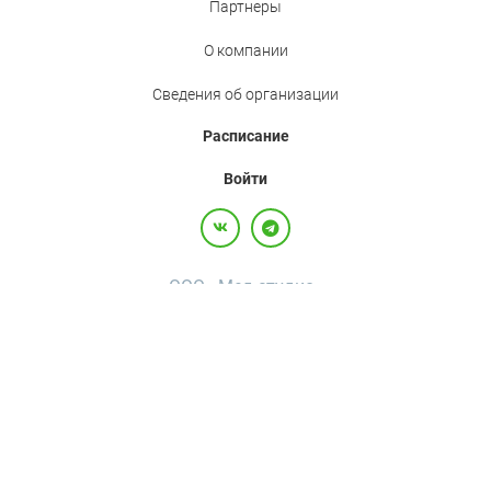
Партнеры
О компании
Сведения об организации
Расписание
Войти
ООО «Мед.студио»
Политика конфиденциальности
Пользовательское соглашение
Все права защищены,
2017-2026
+7(800)500-26-92
·
+7(495)120-36-92
·
info@med.studio
Россия, 123242, г. Москва, вн.тер.г. муниципальный округ Пресненский, ул
Большая Грузинская, д. 20, помещ. 3А/П